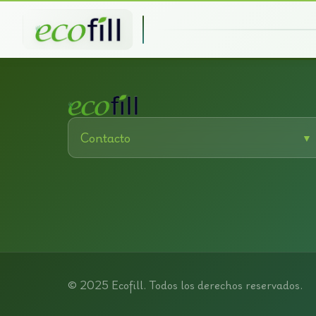
Contacto
▼
Teléfono:
914 927 600 | 642 063 337
Email:
info@ecofill.es
Dirección:
C. C. Miramadrid | Planta baja,
Paracuellos de Jarama, Madrid, España
© 2025 Ecofill. Todos los derechos reservados.